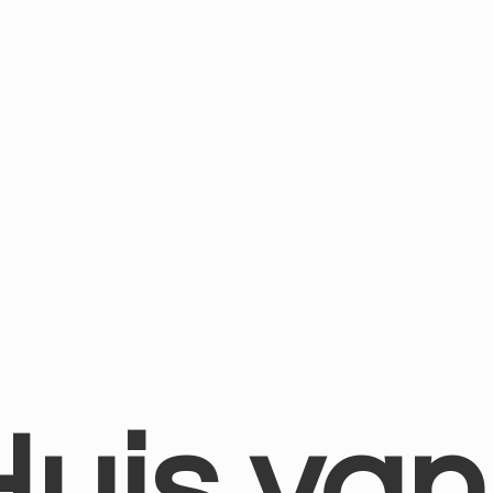
Huis
van