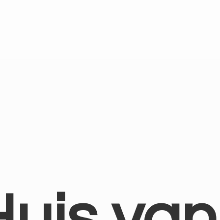
Huis
van