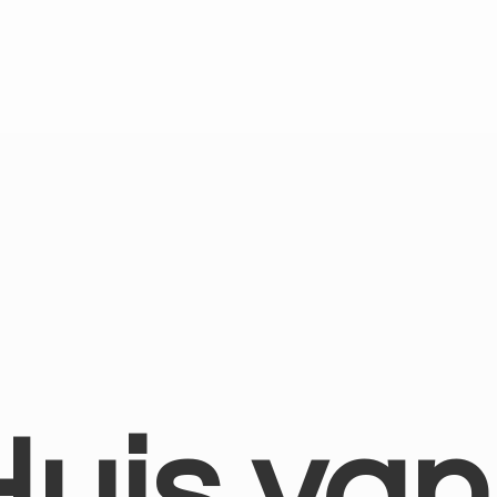
Huis
van