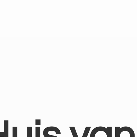
Huis
van