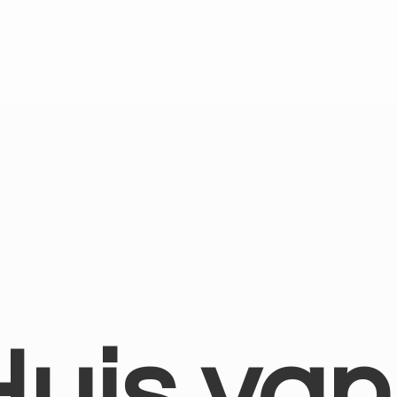
Huis
van