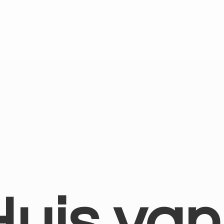
Huis
van