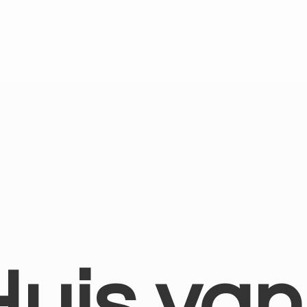
Huis
van