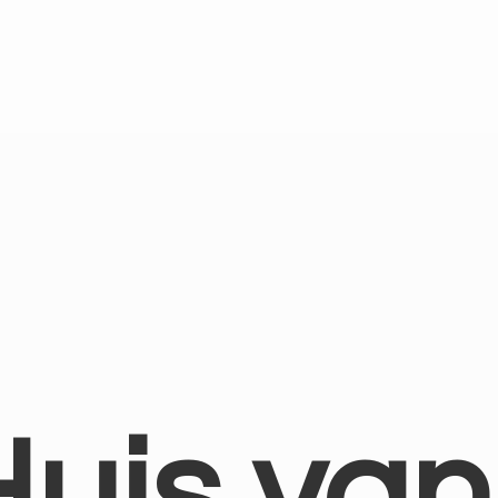
Huis
van