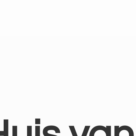
Huis
van