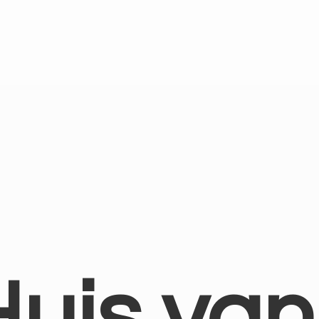
Huis
van