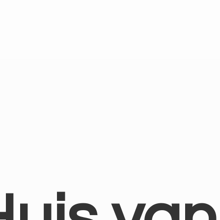
Huis
van