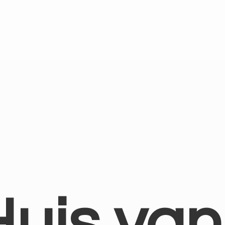
Huis
van