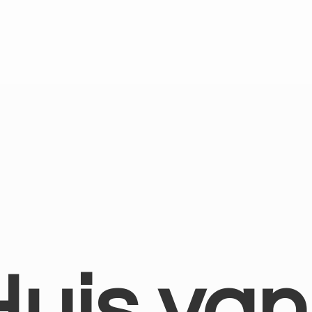
Huis
van