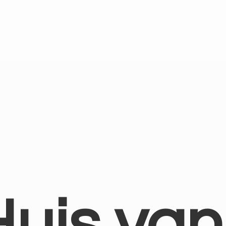
Huis
van