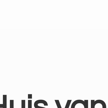
Huis
van