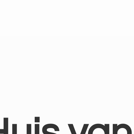
Huis
van